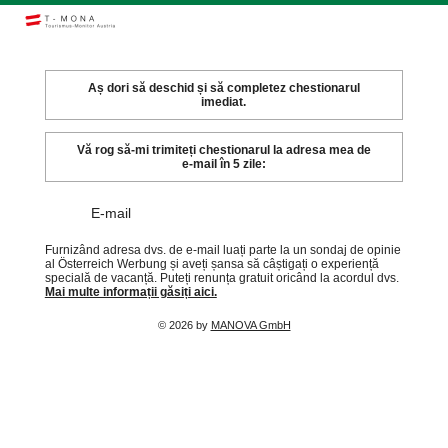
Aș dori să deschid și să completez chestionarul
imediat.
Vă rog să-mi trimiteți chestionarul la adresa mea de
e-mail în 5 zile:
E-mail
Furnizând adresa dvs. de e-mail luați parte la un sondaj de opinie
al Österreich Werbung și aveți șansa să câștigați o experiență
specială de vacanță. Puteți renunța gratuit oricând la acordul dvs.
Mai multe informații găsiți aici.
©
2026 by
MANOVA GmbH